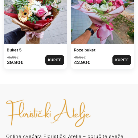
Buket 5
Roze buket
45.00
€
49.90
€
KUPITE
KUPITE
39.90
€
42.90
€
Online cvećara Floristički Atelje – poručite sveže