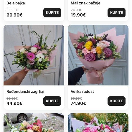
Bela bajka
Mali znak pažnje
65.90
€
24.90
€
KUPITE
KUPITE
60.90
€
19.90
€
Rođendanski zagrljaj
Velika radost
50.90
€
80.90
€
KUPITE
KUPITE
44.90
€
74.90
€