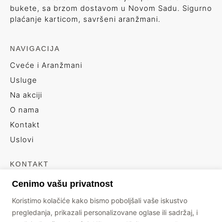
bukete, sa brzom dostavom u Novom Sadu. Sigurno
plaćanje karticom, savršeni aranžmani.
NAVIGACIJA
Cveće i Aranžmani
Usluge
Na akciji
O nama
Kontakt
Uslovi
KONTAKT
+381 66 6439496
Cenimo vašu privatnost
info@floristickiatelje.rs
Koristimo kolačiće kako bismo poboljšali vaše iskustvo
Branimira Ćosića 17
pregledanja, prikazali personalizovane oglase ili sadržaj, i