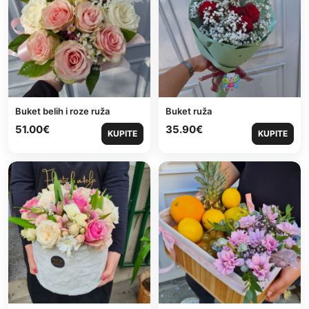
Buket belih i roze ruža
Buket ruža
51.00
€
35.90
€
KUPITE
KUPITE