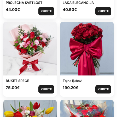
PROLEĆNA SVETLOST
LAKA ELEGANCIJA
44.00
€
40.50
€
KUPITE
KUPITE
BUKET SREĆE
Tajna ljubavi
75.00
€
190.20
€
KUPITE
KUPITE