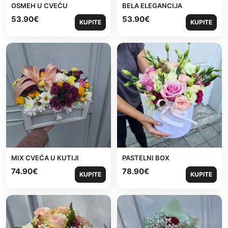
OSMEH U CVEĆU
BELA ELEGANCIJA
53.90
€
53.90
€
KUPITE
KUPITE
MIX CVEĆA U KUTIJI
PASTELNI BOX
74.90
€
78.90
€
KUPITE
KUPITE