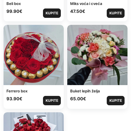
Beli box
Miks voća i cveća
99.90
€
47.50
€
KUPITE
KUPITE
Ferrero box
Buket lepih želja
93.90
€
65.00
€
KUPITE
KUPITE