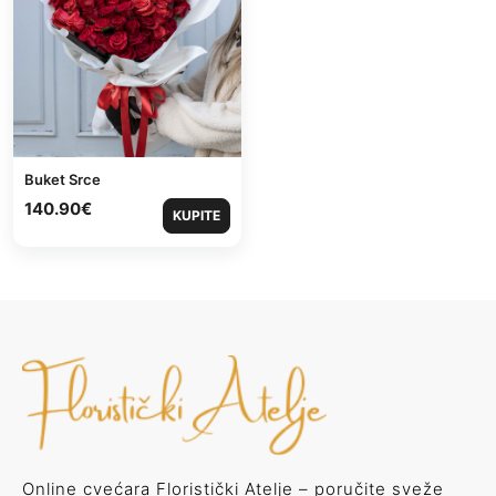
Buket Srce
140.90
€
KUPITE
Online cvećara Floristički Atelje – poručite sveže