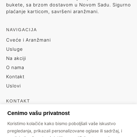
bukete, sa brzom dostavom u Novom Sadu. Sigurno
plaćanje karticom, savršeni aranžmani.
NAVIGACIJA
Cveće i Aranžmani
Usluge
Na akciji
O nama
Kontakt
Uslovi
KONTAKT
+381 66 6439496
Cenimo vašu privatnost
info@floristickiatelje.rs
Koristimo kolačiće kako bismo poboljšali vaše iskustvo
Branimira Ćosića 17
pregledanja, prikazali personalizovane oglase ili sadržaj, i